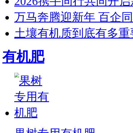
2026携手同行共同开
万马奔腾迎新年 百企
土壤有机质到底有多重
有机肥