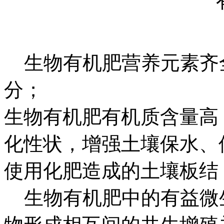
生物有机肥营养元素齐
分；
生物有机肥有机质含量高
化性状，增强土壤保水、
使用化肥造成的土壤板结
生物有机肥中的有益微