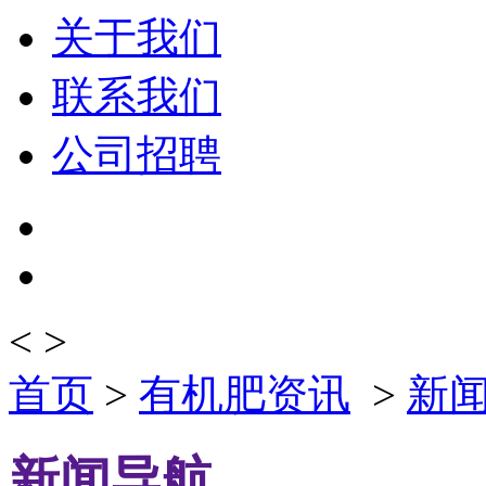
关于我们
联系我们
公司招聘
<
>
首页
>
有机肥资讯
>
新
新闻导航