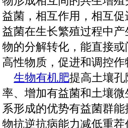
物形成相互间的共生增殖
益菌，相互作用，相互促
益菌在生长繁殖过程中产
物的分解转化，能直接或
高性物质，促进和调控作
生物有机肥
提高土壤孔
率、增加有益菌和土壤微
系形成的优势有益菌群能
物抗逆抗病能力减低重茬